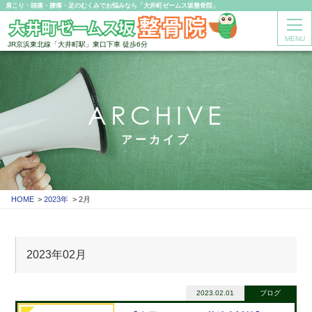
肩こり・頭痛・腰痛・足のむくみでお悩みなら「大井町ゼームス坂整骨院」
MENU
JR京浜東北線「大井町駅」東口下車 徒歩6分
ARCHIVE
アーカイブ
HOME
2023年
2月
2023年02月
2023.02.01
ブログ