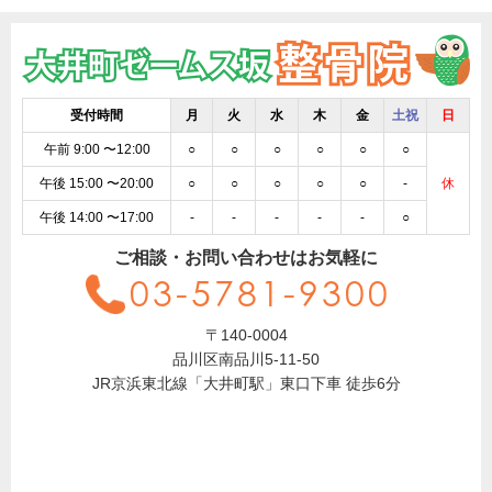
受付時間
月
火
水
木
金
土祝
日
午前 9:00 〜12:00
○
○
○
○
○
○
午後 15:00 〜20:00
○
○
○
○
○
-
休
午後 14:00 〜17:00
-
-
-
-
-
○
ご相談・お問い合わせはお気軽に
03-5781-9300
〒140-0004
品川区南品川5-11-50
JR京浜東北線「大井町駅」東口下車 徒歩6分