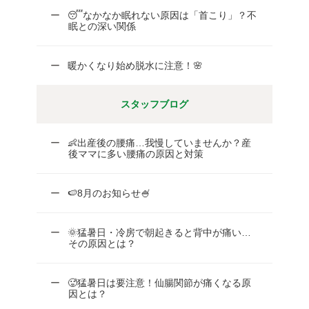
😴なかなか眠れない原因は「首こり」？不
眠との深い関係
暖かくなり始め脱水に注意！🌸
スタッフブログ
👶出産後の腰痛…我慢していませんか？産
後ママに多い腰痛の原因と対策
🍉8月のお知らせ🍧
🌞猛暑日・冷房で朝起きると背中が痛い…
その原因とは？
🥵猛暑日は要注意！仙腸関節が痛くなる原
因とは？