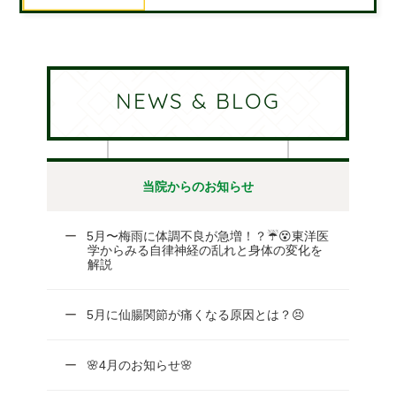
晩や日ごとの寒暖さも大きくなってくる
季節です。 花粉症の症状に悩まれる人
も多いのでは。。。。 またこの時期、
花粉症の症状に似た『寒
NEWS & BLOG
当院からのお知らせ
5月〜梅雨に体調不良が急増！？☔😵東洋医
学からみる自律神経の乱れと身体の変化を
解説
5月に仙腸関節が痛くなる原因とは？😣
🌸4月のお知らせ🌸