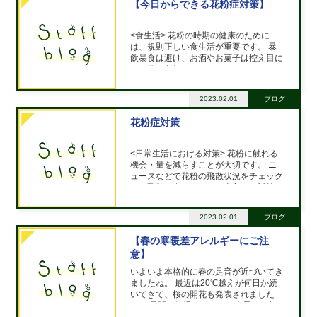
【今日からできる花粉症対策】
<食生活> 花粉の時期の健康のために
は、規則正しい食生活が重要です。 暴
飲暴食は避け、お酒やお菓子は控え目に
して体に負担をかけないようにしましょ
う。 体に優しいお茶や野菜をたくさん
とり、栄養バランスのいい食事を心がけ
2023.02.01
ブログ
ましょう。 症状が気になる場合は市販
薬も上手に
花粉症対策
<日常生活における対策> 花粉に触れる
機会・量を減らすことが大切です。 ニ
ュースなどで花粉の飛散状況をチェック
し、飛散の多いときには念入りに対策し
たり、外出を控えたりするようにしまし
ょう。 具体的な対策としては、以下の
2023.02.01
ブログ
ような対策が有効です。 ・マスク、眼
鏡、帽子
【春の寒暖差アレルギーにご注
意】
いよいよ本格的に春の足音が近づいてき
ましたね。 最近は20℃越えが何日か続
いてきて、桜の開花も発表されました
ね。 昼間の気温もだんだん上昇し、朝