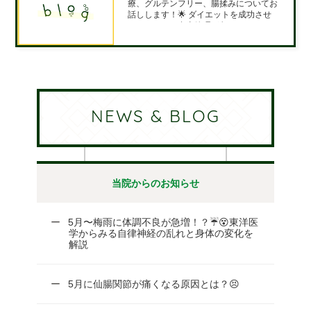
療、グルテンフリー、腸揉みについてお
話しします！🌟 ダイエットを成功させ
るためには、食事管理が欠かせません🥗
食事制限だけでなく、体に良い栄養素を
摂取することも大切です♪ そのために、
グルテンフリーの食事を取り入れてみる
のはいかがでしょう
NEWS & BLOG
当院からのお知らせ
5月〜梅雨に体調不良が急増！？☔😵東洋医
学からみる自律神経の乱れと身体の変化を
解説
5月に仙腸関節が痛くなる原因とは？😣