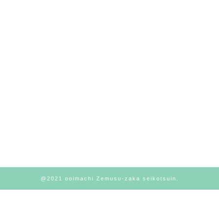
@2021 ooimachi Zemusu-zaka seikotsuin.