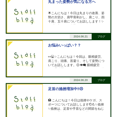
丸まった姿勢が気になる方へ
🌟こんにちは！今日は丸まりの改善、姿
勢の大切さ、肩甲骨剥がし、肩こり、四
十肩、五十肩についてお話しします！✨
まず、丸まりの改善についてですが、デ
スクワークやスマホの使用などでついつ
い丸まってしまうことがありますよね。
2024.06.21
ブログ
しかし、丸まった姿勢は背中や肩に負担
をかけ、肩こりや猫背の原因になりま
お悩みいっぱい？？
す。
👀💻✨こんにちは！今回は、眼精疲労、
肩こり、頭痛、首凝り、そして姿勢につ
いてお話しします。😊👁️‍🗨️ 眼精疲労
は、長時間のデスクワークやスマホの使
用などで引き起こされることが多いです
ね目の疲れを解消するためには、👀✋目
2024.06.20
ブログ
のマッサージや💧目薬の使用がオススメ
です。 また、こまめな💪目の休憩も大
足首の捻挫増加中‼️😣
🏥 こんにちは！今日は捻挫やケガ、ス
ポーツについてお話しします🤕💪✨捻挫
✨捻挫は、足首や手首などの関節をねじ
ったり曲げたりすることで起こります。