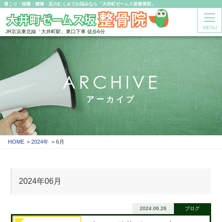
肩こり・頭痛・腰痛・足のむくみでお悩みなら「大井町ゼームス坂整骨院」
MENU
JR京浜東北線「大井町駅」東口下車 徒歩6分
ARCHIVE
アーカイブ
HOME
2024年
6月
2024年06月
2024.06.26
ブログ