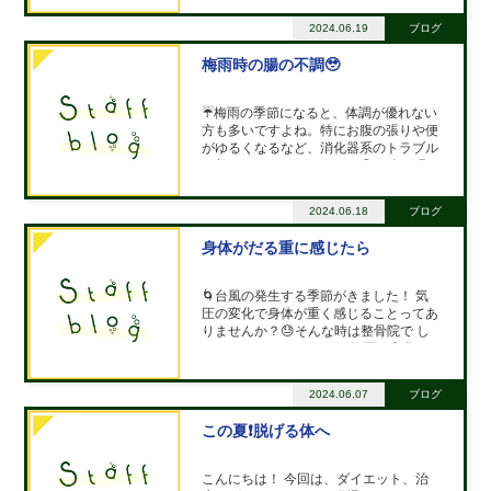
捻挫の症状は、腫れや痛み、動かしづら
さがあります。安静にしたり、アイシン
2024.06.19
ブログ
グや湿布をすることで、痛みや腫れを和
らげることができます当院では、捻挫の
梅雨時の腸の不調🥹
治療やリハ
☔️梅雨の季節になると、体調が優れない
方も多いですよね。特にお腹の張りや便
がゆるくなるなど、消化器系のトラブル
が起こりやすくなります。😣お腹が張る
と、気分も重くなってしまいます。それ
に加えて、便がゆるくなると身体の不快
2024.06.18
ブログ
感が増してしまいますよね。そんなとき
は、整骨院での腸もみがオススメです！
身体がだる重に感じたら
👐腸もみ
🌀台風の発生する季節がきました！ 気
圧の変化で身体が重く感じることってあ
りませんか？😓そんな時は整骨院で し
っかりケアしましょう！ 気圧の変化
は、体内の血液や筋肉の循環に影響を与
えることがあります。 その結果、身体
2024.06.07
ブログ
が重く感じたり、疲れやすくなったりす
ることがあります。😣
この夏❗️脱げる体へ
こんにちは！ 今回は、ダイエット、治