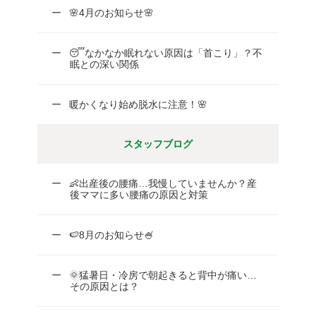
🌸4月のお知らせ🌸
😴なかなか眠れない原因は「首こり」？不
眠との深い関係
暖かくなり始め脱水に注意！🌸
スタッフブログ
👶出産後の腰痛…我慢していませんか？産
後ママに多い腰痛の原因と対策
🍉8月のお知らせ🍧
🌞猛暑日・冷房で朝起きると背中が痛い…
その原因とは？