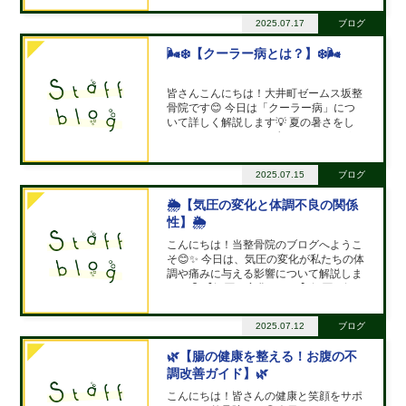
りしっかり対策していきましょう☺️ 🌞
【夏の足関節捻挫の原因と対策】🌞 夏
2025.07.17
ブログ
は海や山、スポーツなどアウトドアの楽
しみがいっぱい！しかし、楽しい
🌬️❄️【クーラー病とは？】❄️🌬️
皆さんこんにちは！大井町ゼームス坂整
骨院です😊 今日は「クーラー病」につ
いて詳しく解説します💡 夏の暑さをし
のぐためにエアコンは欠かせませんが、
長時間の使用や冷えすぎは体に不調をも
たらすことがあります😖それが【クーラ
2025.07.15
ブログ
ー病】です。 🌡️【クーラー病の症状
は？】🤕 首や
🌦️【気圧の変化と体調不良の関係
性】🌦️
こんにちは！当整骨院のブログへようこ
そ😊✨ 今日は、気圧の変化が私たちの体
調や痛みに与える影響について解説しま
す。 🔍【気圧の変化とは？】気圧（気
圧：大気の圧力）は、天気や季節の変化
によって日々変動しています🌤️🌧️。特
2025.07.12
ブログ
に低気圧が近づくと、気圧は下がり、高
気圧のときは上がります。
🌿【腸の健康を整える！お腹の不
調改善ガイド】🌿
こんにちは！皆さんの健康と笑顔をサポ