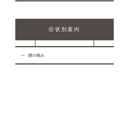
症状別案内
腰の痛み
受付時間
月
火
水
木
金
土祝
日
午前 9:00 〜12:00
○
○
○
○
○
○
午後 15:00 〜20:00
○
○
○
○
○
-
休