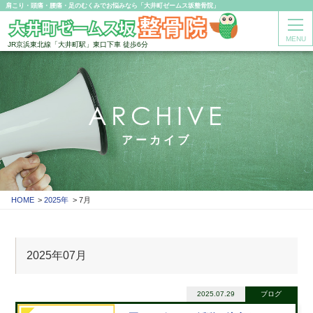
肩こり・頭痛・腰痛・足のむくみでお悩みなら「大井町ゼームス坂整骨院」
MENU
JR京浜東北線「大井町駅」東口下車 徒歩6分
ARCHIVE
アーカイブ
HOME
2025年
7月
2025年07月
2025.07.29
ブログ