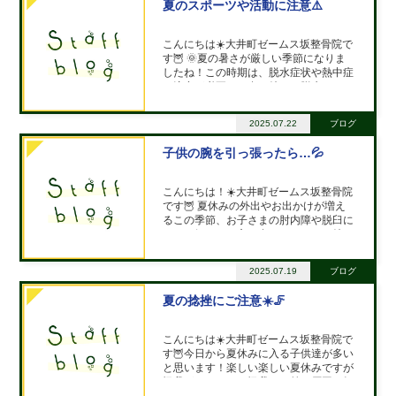
夏のスポーツや活動に注意⚠️
こんにちは☀️大井町ゼームス坂整骨院で
す🦉 🌞夏の暑さが厳しい季節になりま
したね！この時期は、脱水症状や熱中症
に注意が必要です💧。特に、脱水による
筋肉の張りや肉離れのリスクが高まるた
め、正しいケアが大切です💪。 🔹【脱
2025.07.22
ブログ
水と筋肉の関係】暑さで汗をかくと、体
内の水分とミネラル（ナトリウム、
子供の腕を引っ張ったら…💦
こんにちは！☀️大井町ゼームス坂整骨院
です🦉 夏休みの外出やお出かけが増え
るこの季節、お子さまの肘内障や脱臼に
ついて気になる方も多いですよね。特に
子供はぐずったり手をつなぐときに肘を
痛めたりすることがあります。この記事
2025.07.19
ブログ
では、肘内障と脱臼の発生原因、見分け
方、対処法について詳しく解説します！
夏の捻挫にご注意☀️🦵
📝
こんにちは☀️大井町ゼームス坂整骨院で
す🦉今日から夏休みに入る子供達が多い
と思います！楽しい楽しい夏休みですが
怪我がつきもの🩹怪我する前に原因を知