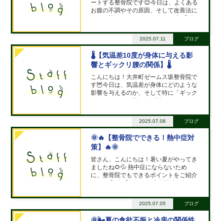
ートする整骨院です😊今日は、よくある
お腹の不調やその原因、そして改善法に
ついて詳しくお伝えします✨ --- 🌀【腸
もみでお腹スッキリ！】🌀 腸もみは、
優しくお腹をマッサージして腸の動きを
2025.07.11
ブログ
促進する方法です。👐 これにより、便
秘の解消や血行促
🌡️【気温差10度が身体に与える影
響とギックリ腰の関係】🌡️
こんにちは！大井町ゼームス坂整骨院で
す🦉今日は、気温差が身体にどのような
影響を与えるのか、そして特に「ギック
リ腰」について詳しく解説します✨ 🔥
【気温差と身体の反応】🔥 気温差が激
しいと、体はその変化に対応しようとし
2025.07.08
ブログ
ます🌀特に10度以上の気温差があると、
次のような身体の反応が起
🌞🔥【整骨院でできる！熱中症対
策】🔥🌞
皆さん、こんにちは！暑い夏がやってき
ましたね🌻💦 熱中症にならないため
に、整骨院でもできるポイントをご紹介
します😊 💧【こまめな水分補給が何よ
り大切！】💧 熱中症予防の基本は何と
いっても水分補給🚰✨ こまめに水やスポ
2025.07.05
ブログ
ーツドリンクを摂取しましょう🥤特に汗
をかきやすい運動後や
🌞🌬️夏の食欲不振と冷房の関係性