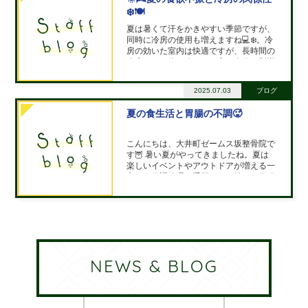
❄️🍽️
夏は暑くて汗をかきやすい季節ですが、
同時に冷房の使用も増えますね💻❄️。冷
房の効いた室内は快適ですが、長時間の
冷房による体の冷えは、実は食欲に影響
を与えることがあります。 🔹 冷房によ
る体の冷え：冷房の風を長時間浴びる
2025.07.03
ブログ
と、体の表面だけでなく内臓も冷えてし
まいます🧊。特に、腹部や手足の末端部
夏の食生活と胃腸の不調🥵
分
こんにちは、大井町ゼームス坂整骨院で
す🦉 暑い夏がやってきましたね。夏は
楽しいイベントやアウトドアが増える一
方で、体調管理も重要です。特に、胃腸
の不調は夏の時期に多く見られる悩みの
ひとつです。今回は、「夏の食生活と胃
腸の不調」について詳しく解説し、快適
に夏を過ごすためのポイントをご紹介し
ます
NEWS & BLOG