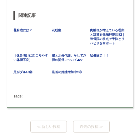
関連記事
花粉症には？
花粉症
肉離れが増えている理由
と対策を徹底解説🏃‍♂️💥｜
整骨院の視点で予防とリ
ハビリをサポート
［休み明けに起こりやす
腸と水分代謝、そして浮
猛暑疲労！！
い体調不良］
腫の関係について🌊✨
足がダルい😱
足首の捻挫増加中‼️😣
Tags:
≪ 新しい投稿
過去の投稿 ≫