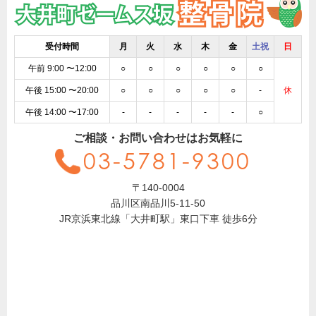
受付時間
月
火
水
木
金
土祝
日
午前 9:00 〜12:00
○
○
○
○
○
○
午後 15:00 〜20:00
○
○
○
○
○
-
休
午後 14:00 〜17:00
-
-
-
-
-
○
ご相談・お問い合わせはお気軽に
03-5781-9300
〒140-0004
品川区南品川5-11-50
JR京浜東北線「大井町駅」東口下車 徒歩6分