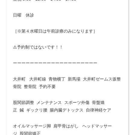
日曜 休診
［※第４水曜日は午前診療のみになります］
⚠️予約制ではないです！！
ーーーーーーーーーーーーーーーーーーーー
大井町 大井町線 青物横丁 新馬場 大井町ゼームス坂整
骨院 整骨院 予約不要
股関節調整 メンテナンス スポーツ外傷 骨盤矯
正 鍼 ギックリ腰 腸内臓デトックス 自律神経ケア
オイルマッサージ脚 肩甲骨はがし ヘッドマッサー
ジ 股関節矯正