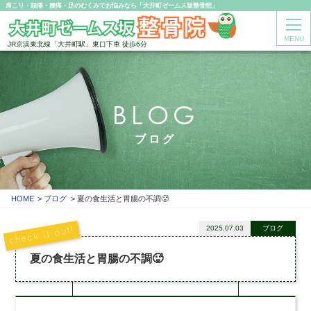
肩こり・頭痛・腰痛・足のむくみでお悩みなら「大井町ゼームス坂整骨院」
MENU
JR京浜東北線「大井町駅」東口下車 徒歩6分
BLOG
ブログ
HOME
ブログ
夏の食生活と胃腸の不調🥵
2025.07.03
ブログ
夏の食生活と胃腸の不調🥵