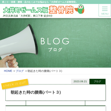
肩こり・頭痛・腰痛・足のむくみでお悩みなら「大井町ゼームス坂整骨院」
MENU
JR京浜東北線「大井町駅」東口下車 徒歩6分
BLOG
ブログ
HOME
ブログ
朝起きた時の腰痛(パート３)
2023.09.21
ブログ
朝起きた時の腰痛(パート３)