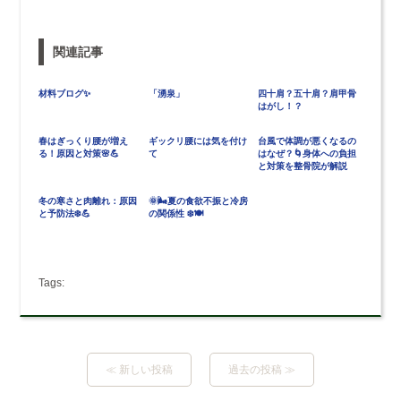
関連記事
材料ブログ✨
「湧泉」
四十肩？五十肩？肩甲骨
はがし！？
春はぎっくり腰が増え
ギックリ腰には気を付け
台風で体調が悪くなるの
る！原因と対策🌸💪
て
はなぜ？🌀身体への負担
と対策を整骨院が解説
冬の寒さと肉離れ：原因
🌞🌬️夏の食欲不振と冷房
と予防法❄️💪
の関係性 ❄️🍽️
Tags:
≪ 新しい投稿
過去の投稿 ≫