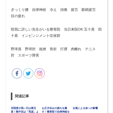
ぎっくり腰 自律神経 冷え 頭痛 疲労 眼精疲労
目の疲れ
怪我に詳しい先生がいる整骨院 当日来院OK 五十肩 四
十肩 インピンジメント症候群
野球肩 野球肘 捻挫 骨折 打撲 肉離れ テニス
肘 スポーツ障害
関連記事
🥵湿度が高い日は要注
お正月休みの疲れを癒
台風による体への影響
意！熱中症は「気温」よ
す！整骨院で自律神経を