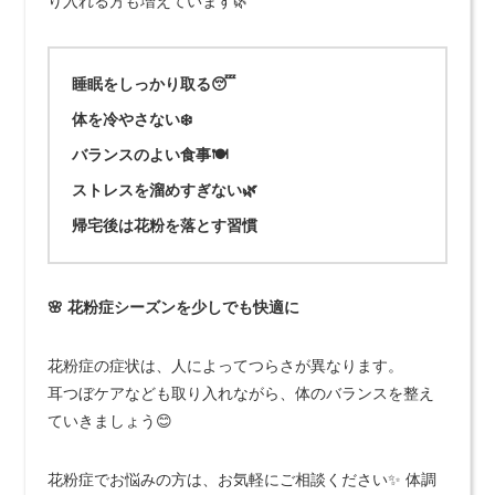
り入れる方も増えています🌿
睡眠を
しっかり取る
😴
体を
冷やさない
❄️
バランスのよい
食事
🍽
ストレスを
溜めすぎない
🌿
帰宅後は
花粉を落とす
習慣
🌸 花粉症シーズンを少しでも快適に
花粉症の症状は、人によってつらさが異なります。
耳つぼケアなども取り入れながら、体のバランスを整え
ていきましょう😊
花粉症でお悩みの方は、お気軽にご相談ください✨ 体調