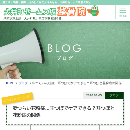
肩こり・頭痛・腰痛・足のむくみでお悩みなら「大井町ゼームス坂整骨院」
MENU
JR京浜東北線「大井町駅」東口下車 徒歩6分
BLOG
ブログ
HOME
ブログ
🌸つらい花粉症…耳つぼでケアできる？耳つぼと花粉症の関係
2026.03.05
ブログ
🌸つらい花粉症…耳つぼでケアできる？耳つぼと
花粉症の関係