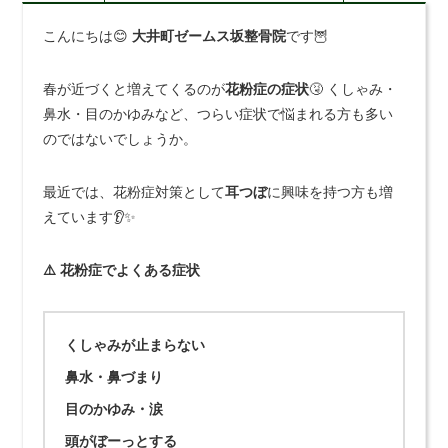
こんにちは😊
大井町ゼームス坂整骨院
です🦉
春が近づくと増えてくるのが
花粉症の症状
🤧 くしゃみ・
鼻水・目のかゆみなど、つらい症状で悩まれる方も多い
のではないでしょうか。
最近では、花粉症対策として
耳つぼ
に興味を持つ方も増
えています👂✨
⚠️ 花粉症でよくある症状
くしゃみが止まらない
鼻水・鼻づまり
目のかゆみ・涙
頭がぼーっとする