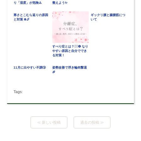
り「湿度」が危険⚠️
整えよう✨
寒さとこむら返りの原因
ギックリ腰と腸腰筋につ
と対策 ❄️🦵
いて
すべり症とは？🏃‍♂️⚽ なり
やすい原因と自分ででき
る対策！
11月に出やすい不調🤧
姿勢改善で浮き輪肉撃退
🍖
Tags:
≪ 新しい投稿
過去の投稿 ≫