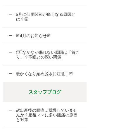
5月に仙腸関節が痛くなる原因と
は？😣
🌸4月のお知らせ🌸
😴なかなか眠れない原因は「首こ
り」？不眠との深い関係
暖かくなり始め脱水に注意！🌸
スタッフブログ
👶出産後の腰痛…我慢していませ
んか？産後ママに多い腰痛の原因
と対策