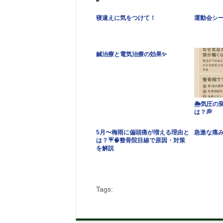
寝違えに気をつけて！
運動会シー
鍼治療と電気治療の効果✨
🌦️気圧
は？💭
5月〜梅雨に偏頭痛が増える理由と
急激な痛み
は？☔🧠整骨院目線で原因・対策
を解説
Tags: