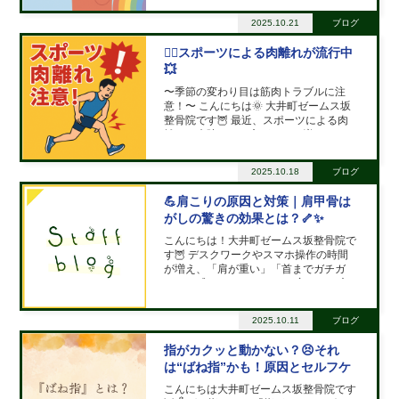
うな不調、気のせいではなく“気圧の変
化”による自律神経の乱れが関係してい
2025.10.21
ブログ
るんです💡 🌤️気圧の変化と体の関係 台
風が近づくと、気圧
🏃‍♂️スポーツによる肉離れが流行中
💥
〜季節の変わり目は筋肉トラブルに注
意！〜 こんにちは🌞 大井町ゼームス坂
整骨院です🦉 最近、スポーツによる肉
離れで来院される方がとても増えていま
す⚡ 特に秋は運動会🏫・マラソン大会
🏃‍♀️・スポーツの試合など、体を動かす機
2025.10.18
ブログ
会が多い季節。 「久しぶりに運動した
ら太ももが
💪肩こりの原因と対策｜肩甲骨は
がしの驚きの効果とは？🦴✨
こんにちは！大井町ゼームス坂整骨院で
す🦉 デスクワークやスマホ操作の時間
が増え、「肩が重い」「首までガチガ
チ」と感じていませんか？ 実はその肩
こり、肩甲骨まわりの動きが悪くなって
いることが大きな原因かもしれません。
2025.10.11
ブログ
今回は、整骨院が教える「肩こりの原
因」「効果的な対策」そして話題
指がカクッと動かない？😣それ
は“ばね指”かも！原因とセルフケ
ア方法
こんにちは大井町ゼームス坂整骨院です