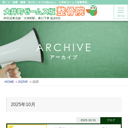
肩こり・頭痛・腰痛・足のむくみでお悩みなら「大井町ゼームス坂整骨院」
MENU
JR京浜東北線「大井町駅」東口下車 徒歩6分
ARCHIVE
アーカイブ
HOME
2025年
10月
2025年10月
2025.10.31
ブログ