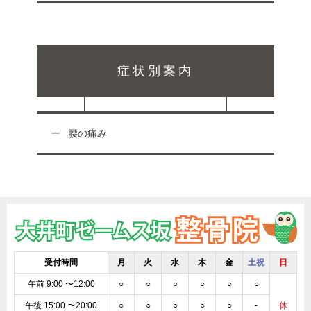
症状別案内
腰の痛み
受付時間
月
火
水
木
金
土祝
日
午前 9:00 〜12:00
○
○
○
○
○
○
午後 15:00 〜20:00
○
○
○
○
○
-
休