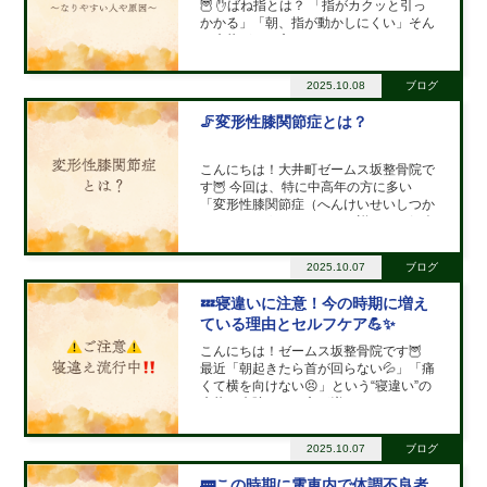
🦉 ✋ばね指とは？ 「指がカクッと引っ
かかる」「朝、指が動かしにくい」そん
な症状がある方はいませんか？ それは
もしかすると ばね指（弾発指） かもし
れません💥 ばね指とは、指を動かす腱
2025.10.08
ブログ
（けん）と、その腱を包むトンネル（腱
鞘けんしょう）の間
🦵変形性膝関節症とは？
こんにちは！大井町ゼームス坂整骨院で
す🦉 今回は、特に中高年の方に多い
「変形性膝関節症（へんけいせいしつか
んせつしょう）」について詳しくご紹介
します💡 🔬変形性膝関節症の原理（な
ぜ起こるの？） 膝の関節は、**大腿骨
2025.10.07
ブログ
（太ももの骨）と脛骨（すねの骨）**の
間にある「関節軟骨」によっ
💤寝違いに注意！今の時期に増え
ている理由とセルフケア💪✨
こんにちは！ゼームス坂整骨院です🦉
最近「朝起きたら首が回らない💦」「痛
くて横を向けない😣」という“寝違い”の
症状で来院される方が増えています。
実はこの時期、寝違いが“流行る”理由が
あるんです☝️ 🌡️寝違いが増える季節的な
2025.10.07
ブログ
理由 1️⃣ 寒暖差による筋肉の緊張 朝晩
🚃この時期に電車内で体調不良者