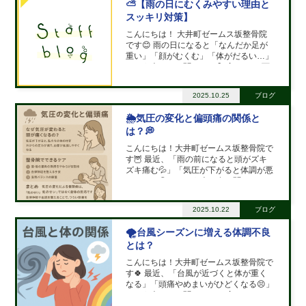
⛅【雨の日にむくみやすい理由と
スッキリ対策】
こんにちは！ 大井町ゼームス坂整骨院
です😊 雨の日になると「なんだか足が
重い」「顔がむくむ」「体がだるい…」
という声をよく聞きます💦 実はこの“雨
の日のむくみ”には、気圧や湿度の変化
が深く関係しているんです☔ 🌧️【なぜ
2025.10.25
ブログ
雨の日はむくみやすいの？】 ⬜ ① 気圧
の低下で
🌦️気圧の変化と偏頭痛の関係と
は？💭
こんにちは！大井町ゼームス坂整骨院で
す🦉 最近、「雨の前になると頭がズキ
ズキ痛む💦」「気圧が下がると体調が悪
くなる…😣」という声を多く聞きます。
実はそれ、“気象病”とも呼ばれる 気圧の
変化による偏頭痛 かもしれません💡 🌪️
2025.10.22
ブログ
なぜ気圧が変わると頭が痛くなるの？
気圧が下がる
🌪️台風シーズンに増える体調不良
とは？
こんにちは！大井町ゼームス坂整骨院で
す🍀 最近、「台風が近づくと体が重く
なる」「頭痛やめまいがひどくなる😣」
という声をよく聞きます。 実はこのよ