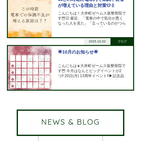
が増えている理由と対策👕💧
こんにちは！大井町ゼームス坂整骨院で
す🦉😊 最近、「電車の中で気分が悪く
なった人を見た」「立っているのがつら
かった」などの声をよく聞きます。 実
はこの**秋のはじまり（10月頃）**は、
体調を崩す人がとても多い時期なんです
2025.10.02
ブログ
🍂 🍂 なぜこの時期に体調不良が増える
の？ この時期
🌟10月のお知らせ🌟
こんにちは☀️大井町ゼームス坂整骨院で
す🦉 今月はなんとビッグイベントが2
つ‼️ 20日(月) 13周年イベント‼️▶︎記念品
などのプレゼントをご用意してお待ちし
ております🙇‍♂️ 22日(水) 午前診療のみ、
午後休診▶︎勉強会のため、午後の診療は
お休みとなります。この日
NEWS & BLOG