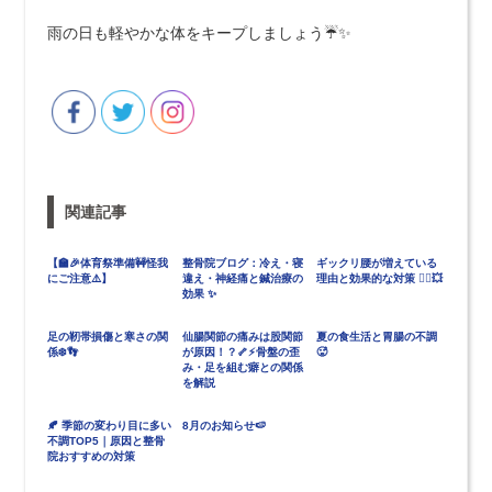
雨の日も軽やかな体をキープしましょう☔✨
関連記事
【🏫🎉体育祭準備🚧怪我
整骨院ブログ：冷え・寝
ギックリ腰が増えている
にご注意⚠️】
違え・神経痛と鍼治療の
理由と効果的な対策 🚶‍♂️💥
効果 ✨
足の靭帯損傷と寒さの関
仙腸関節の痛みは股関節
夏の食生活と胃腸の不調
係❄️👣
が原因！？🦴⚡骨盤の歪
🥵
み・足を組む癖との関係
を解説
🍂 季節の変わり目に多い
8月のお知らせ🍉
不調TOP5｜原因と整骨
院おすすめの対策