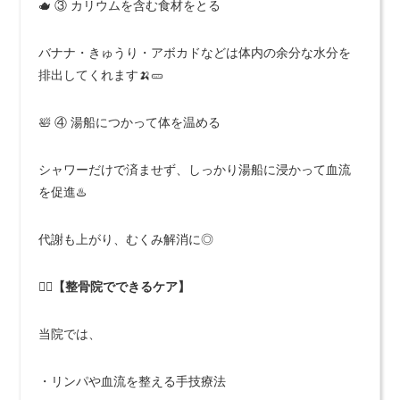
🫖 ③ カリウムを含む食材をとる
バナナ・きゅうり・アボカドなどは体内の余分な水分を
排出してくれます🍌🥒
🛀 ④ 湯船につかって体を温める
シャワーだけで済ませず、しっかり湯船に浸かって血流
を促進♨️
代謝も上がり、むくみ解消に◎
🧘‍♀️【整骨院でできるケア】
当院では、
・リンパや血流を整える手技療法