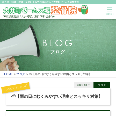
肩こり・頭痛・腰痛・足のむくみでお悩みなら「大井町ゼームス坂整骨院」
MENU
JR京浜東北線「大井町駅」東口下車 徒歩6分
BLOG
ブログ
HOME
ブログ
⛅【雨の日にむくみやすい理由とスッキリ対策】
2025.10.31
ブログ
⛅【雨の日にむくみやすい理由とスッキリ対策】