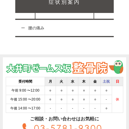
症状別案内
腰の痛み
受付時間
月
火
水
木
金
土祝
日
午前 9:00 〜12:00
○
○
○
○
○
○
午後 15:00 〜20:00
○
○
○
○
○
-
休
午後 14:00 〜17:00
-
-
-
-
-
○
ご相談・お問い合わせはお気軽に
03-5781-9300