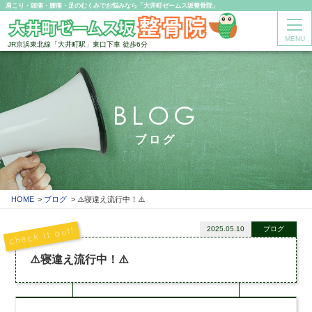
肩こり・頭痛・腰痛・足のむくみでお悩みなら「大井町ゼームス坂整骨院」
MENU
JR京浜東北線「大井町駅」東口下車 徒歩6分
BLOG
ブログ
HOME
ブログ
⚠️寝違え流行中！⚠️
2025.05.10
ブログ
⚠️寝違え流行中！⚠️