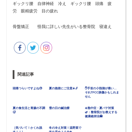
ギックリ腰 自律神経 冷え ギックリ腰 頭痛 疲
労 眼精疲労 目の疲れ
骨盤矯正 怪我に詳しい先生がいる整骨院 寝違え
関連記事
頭痛つらいですよね😓
夏の捻挫にご注意☀️🦵
✋手首の小指側が痛い…
それTFCC損傷かもしれま
せん
夏の食生活と胃腸の不調
雪の日の鍼治療
☀️熱中症・夏バテ対策
🥵
🌿：整骨院がお教えする
健康維持法🏥
［気づいて！かくれ脱
冬の冷え対策！温野菜で
水！！］
体を温めよう🍲❄️