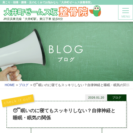
肩こり・頭痛・腰痛・足のむくみでお悩みなら「大井町ゼームス坂整骨院」
MENU
JR京浜東北線「大井町駅」東口下車 徒歩6分
BLOG
ブログ
HOME
ブログ
😴眠いのに寝てもスッキリしない？自律神経と睡眠・眠気の関係
2026.01.20
ブログ
😴眠いのに寝てもスッキリしない？自律神経と
睡眠・眠気の関係