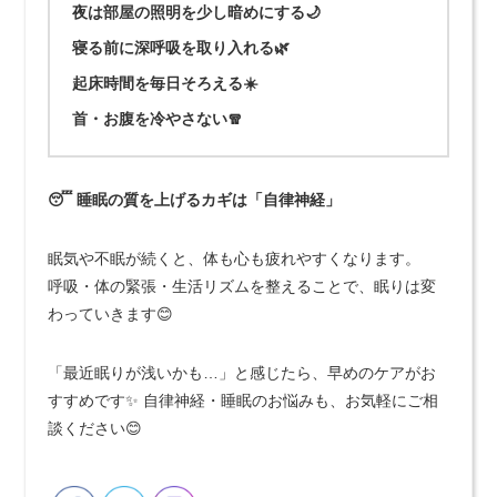
夜は
部屋の照明を少し暗め
にする🌙
寝る前に
深呼吸
を取り入れる🌿
起床時間を
毎日そろえる
☀️
首・お腹を
冷やさない
🧣
😴 睡眠の質を上げるカギは「自律神経」
眠気や不眠が続くと、体も心も疲れやすくなります。
呼吸・体の緊張・生活リズムを整えることで、眠りは変
わっていきます😊
「最近眠りが浅いかも…」と感じたら、早めのケアがお
すすめです✨ 自律神経・睡眠のお悩みも、お気軽にご相
談ください😊