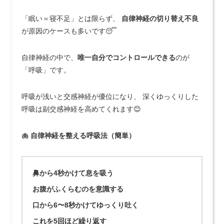
「眠い＝寝不足」とは限らず、
自律神経の切り替え不良
が原因のケースも多いです😴
自律神経の中で、
唯一自分でコントロールできる
のが
「呼吸」です。
呼吸が浅いと交感神経が優位になり、 深くゆっくりした
呼吸は副交感神経を高めてくれます😊
🫁 自律神経を整える呼吸法（簡単）
鼻から
4秒
かけて息を吸う
お腹がふくらむのを意識する
口から
6〜8秒
かけてゆっくり吐く
これを
5回ほど
繰り返す