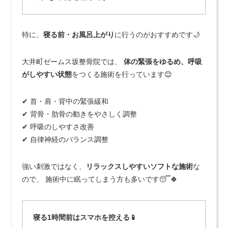
特に、
寝る前・お風呂上がり
に行うのがおすすめです🌙
大井町ゼームス坂整骨院では、
体の緊張をゆるめ、呼吸
がしやすい状態
をつくる施術を行っています😊
✔ 首・肩・背中の緊張緩和
✔ 背骨・肋骨の動きをやさしく調整
✔ 呼吸のしやすさ改善
✔ 自律神経のバランス調整
強い刺激ではなく、
リラックスしやすいソフトな施術
な
ので、 施術中に眠ってしまう方も多いです😴🍀
寝る1時間前は
スマホを控える
📱