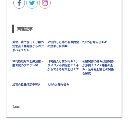
関連記事
風邪、咳でぎっくり腰の
🩹怪我した時の包帯固定
2月のお知らせ🍫💕
注意点！整骨院からのア
の効果と目的🏥
ドバイス💪✨
🌸花粉症対策と鍼治療〜
【梅雨入り前がカギ！】
仙腸関節の痛みは股関節
整骨院のブログ〜🌸
ジメジメ不調を防ぐ！今
が原因！？🦴⚡骨盤の歪
からできる対策とは？☔️
み・足を組む癖との関係
を解説
足首の捻挫増加中‼️😣
1月のお知らせ🎍
Tags: