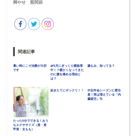
脚やせ 股関節
関連記事
暑い時にこそ治療が大切
🌿5月にぎっくり腰急増
腸もみ、知ってる？
です
中！？暖かくなってきた
のに腰を痛める理由と
は？
起きたてにギックリ！！
🍺忘年会シーズンに要注
意！実は増えている「内
臓疲労」💦
たった5分でできる！おう
ちエクササイズ（肩・肩
甲骨・太もも）