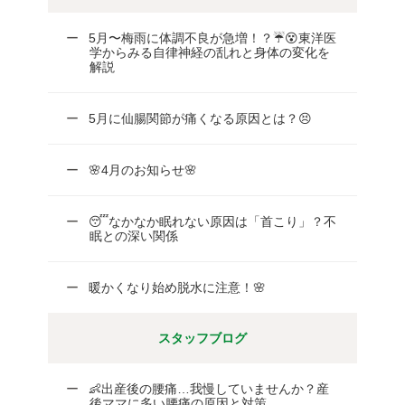
5月〜梅雨に体調不良が急増！？☔😵東洋医
学からみる自律神経の乱れと身体の変化を
解説
5月に仙腸関節が痛くなる原因とは？😣
🌸4月のお知らせ🌸
😴なかなか眠れない原因は「首こり」？不
眠との深い関係
暖かくなり始め脱水に注意！🌸
スタッフブログ
👶出産後の腰痛…我慢していませんか？産
後ママに多い腰痛の原因と対策