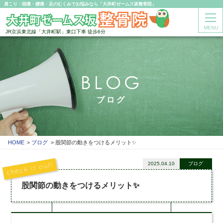
肩こり・頭痛・腰痛・足のむくみでお悩みなら「大井町ゼームス坂整骨院」
MENU
JR京浜東北線「大井町駅」東口下車 徒歩6分
BLOG
ブログ
HOME
ブログ
股関節の動きをつけるメリット✨
2025.04.10
ブログ
股関節の動きをつけるメリット✨