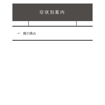
症状別案内
腰の痛み
受付時間
月
火
水
木
金
土祝
日
午前 9:00 〜12:00
○
○
○
○
○
○
午後 15:00 〜20:00
○
○
○
○
○
-
休
午後 14:00 〜17:00
-
-
-
-
-
○