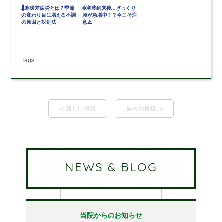
🌡️寒暖差疲労とは？季節
❄️寒波到来後…ぎっくり
の変わり目に増える不調
腰が急増中！？今こそ注
の原因と対処法
意⚠️
Tags:
≪ 新しい投稿
過去の投稿 ≫
NEWS & BLOG
当院からのお知らせ