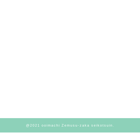
@2021 ooimachi Zemusu-zaka seikotsuin.