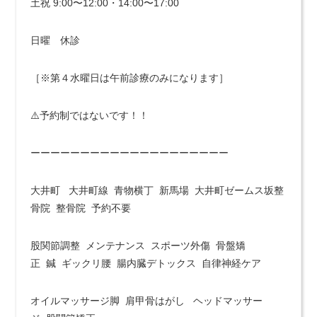
土祝 9:00〜12:00・14:00〜17:00
日曜 休診
［※第４水曜日は午前診療のみになります］
⚠️予約制ではないです！！
ーーーーーーーーーーーーーーーーーーーー
大井町 大井町線 青物横丁 新馬場 大井町ゼームス坂整
骨院 整骨院 予約不要
股関節調整 メンテナンス スポーツ外傷 骨盤矯
正 鍼 ギックリ腰 腸内臓デトックス 自律神経ケア
オイルマッサージ脚 肩甲骨はがし ヘッドマッサー