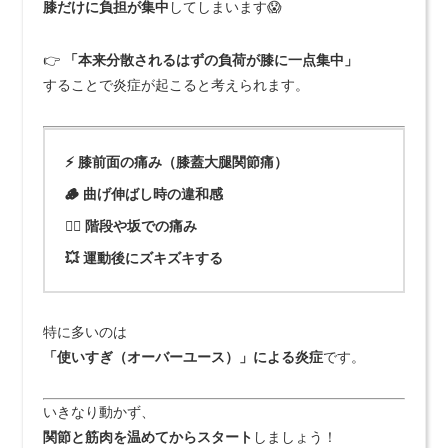
膝だけに負担が集中
してしまいます😱
👉
「本来分散されるはずの負荷が膝に一点集中」
することで炎症が起こると考えられます。
⚡ 膝前面の痛み（膝蓋大腿関節痛）
🪵 曲げ伸ばし時の違和感
🏃‍♀️ 階段や坂での痛み
💥 運動後にズキズキする
特に多いのは
「使いすぎ（オーバーユース）」による炎症
です。
いきなり動かず、
関節と筋肉を温めてからスタート
しましょう！