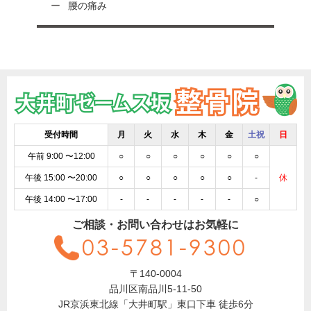
腰の痛み
受付時間
月
火
水
木
金
土祝
日
午前 9:00 〜12:00
○
○
○
○
○
○
午後 15:00 〜20:00
○
○
○
○
○
-
休
午後 14:00 〜17:00
-
-
-
-
-
○
ご相談・お問い合わせはお気軽に
03-5781-9300
〒140-0004
品川区南品川5-11-50
JR京浜東北線「大井町駅」東口下車 徒歩6分