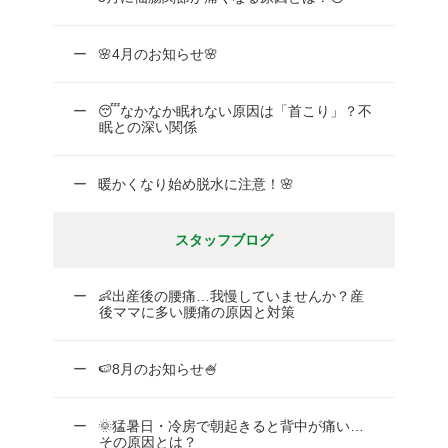
🌸4月のお知らせ🌸
😴なかなか眠れない原因は「首こり」？不
眠との深い関係
暖かくなり始め脱水に注意！🌸
スタッフブログ
👶出産後の腰痛…我慢していませんか？産
後ママに多い腰痛の原因と対策
🍉8月のお知らせ🍧
🌞猛暑日・冷房で朝起きると背中が痛い…
その原因とは？