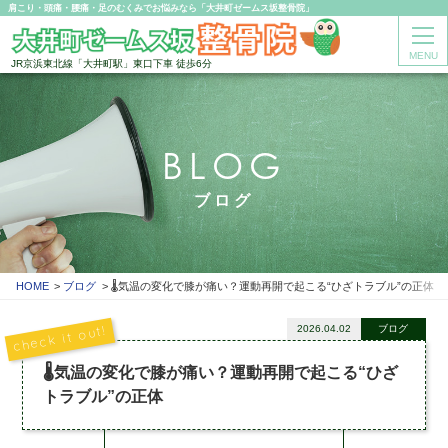
肩こり・頭痛・腰痛・足のむくみでお悩みなら「大井町ゼームス坂整骨院」
MENU
JR京浜東北線「大井町駅」東口下車 徒歩6分
BLOG
ブログ
HOME
ブログ
🌡️気温の変化で膝が痛い？運動再開で起こる“ひざトラブル”の正体
2026.04.02
ブログ
🌡️気温の変化で膝が痛い？運動再開で起こる“ひざ
トラブル”の正体