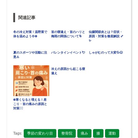
関連記事
冬の冷え対策！温野菜で
首の寝違え・首のハリと
仙腸関節炎とは？症状・
体を温めよう🍲❄️
梅雨の関係について🌀
原因・対策を徹底解説 🦴
✨
夏のスポーツや活動に注
バレンタインイベント💘
しゃがむのって大変💦😣
意⚠️
冷えの原因から起こる寝
違え
❄️寒くなると増える！肩
こり・首の痛みの原因と
対策💆‍♀️
Tags:
季節の変わり目
整骨院
痛み
膝
運動