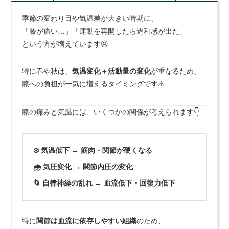
季節の変わり目や気温差が大きい時期に、
「膝が痛い…」「運動を再開したら違和感が出た」
という方が増えています😣
特に春や秋は、
気温変化＋活動量の変化
が重なるため、
膝への負担が一気に増えるタイミングです⚠️
膝の痛みと気温には、いくつかの関係が考えられます👇
❄️ 気温低下 → 筋肉・関節が硬くなる
🌧️ 気圧変化 → 関節内圧の変化
🌀 自律神経の乱れ → 血流低下・回復力低下
特に
関節は血流に依存しやすい組織
のため、