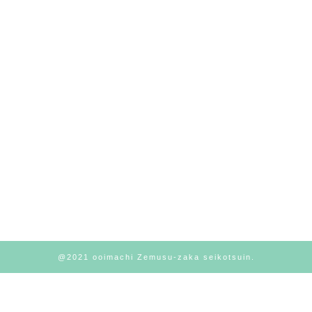
@2021 ooimachi Zemusu-zaka seikotsuin.