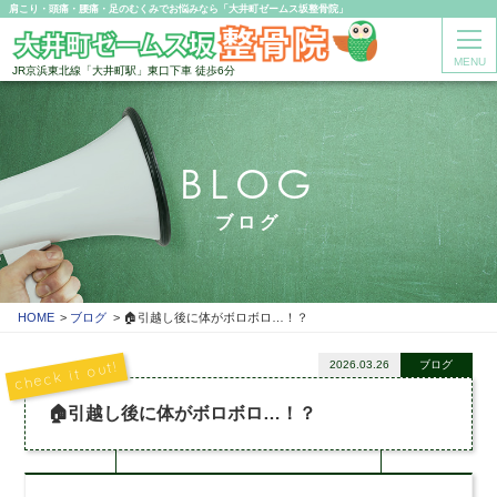
肩こり・頭痛・腰痛・足のむくみでお悩みなら「大井町ゼームス坂整骨院」
MENU
JR京浜東北線「大井町駅」東口下車 徒歩6分
BLOG
ブログ
HOME
ブログ
🏠引越し後に体がボロボロ…！？
2026.03.26
ブログ
🏠引越し後に体がボロボロ…！？