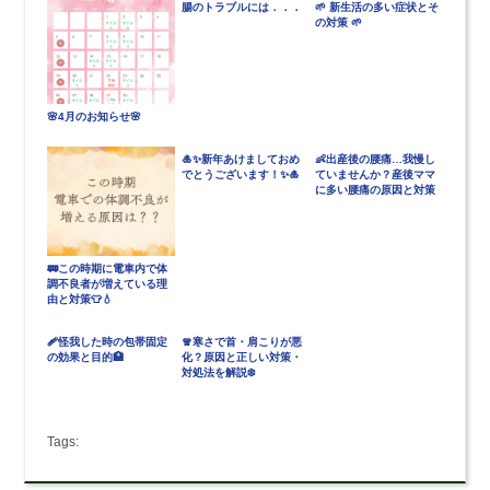
腸のトラブルには．．．
🌱 新生活の多い症状とそ
の対策 🌱
🌸4月のお知らせ🌸
🎍✨新年あけましておめ
👶出産後の腰痛…我慢し
でとうございます！✨🎍
ていませんか？産後ママ
に多い腰痛の原因と対策
🚃この時期に電車内で体
調不良者が増えている理
由と対策👕💧
🩹怪我した時の包帯固定
🧣寒さで首・肩こりが悪
の効果と目的🏥
化？原因と正しい対策・
対処法を解説❄️
Tags: