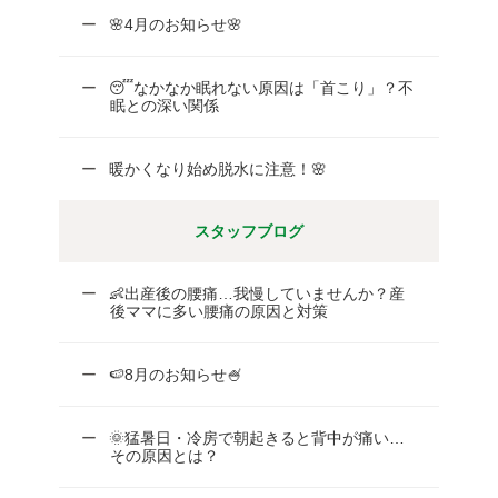
🌸4月のお知らせ🌸
😴なかなか眠れない原因は「首こり」？不
眠との深い関係
暖かくなり始め脱水に注意！🌸
スタッフブログ
👶出産後の腰痛…我慢していませんか？産
後ママに多い腰痛の原因と対策
🍉8月のお知らせ🍧
🌞猛暑日・冷房で朝起きると背中が痛い…
その原因とは？