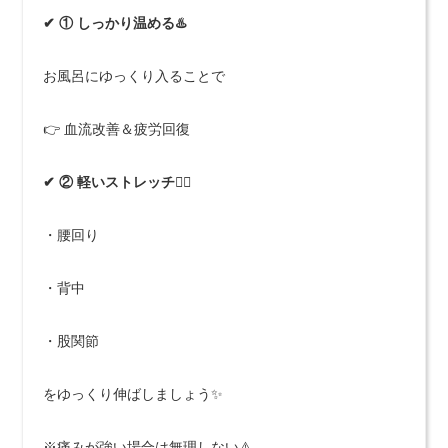
✔ ① しっかり温める♨️
お風呂にゆっくり入ることで
👉 血流改善＆疲労回復
✔ ② 軽いストレッチ🤸‍♂️
・腰回り
・背中
・股関節
をゆっくり伸ばしましょう✨
※痛みが強い場合は無理しない⚠️