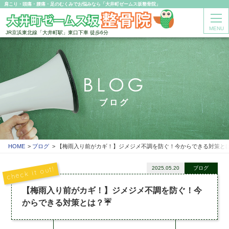
肩こり・頭痛・腰痛・足のむくみでお悩みなら「大井町ゼームス坂整骨院」
MENU
JR京浜東北線「大井町駅」東口下車 徒歩6分
BLOG
ブログ
HOME
ブログ
【梅雨入り前がカギ！】ジメジメ不調を防ぐ！今からできる対策とは
2025.05.20
ブログ
【梅雨入り前がカギ！】ジメジメ不調を防ぐ！今
からできる対策とは？☔️