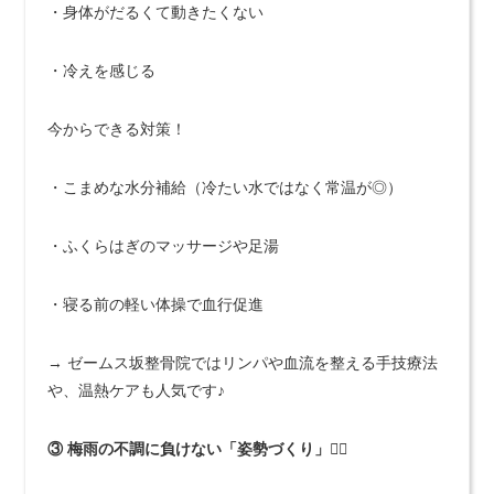
・身体がだるくて動きたくない
・冷えを感じる
今からできる対策！
・こまめな水分補給（冷たい水ではなく常温が◎）
・ふくらはぎのマッサージや足湯
・寝る前の軽い体操で血行促進
→ ゼームス坂整骨院ではリンパや血流を整える手技療法
や、温熱ケアも人気です♪
③ 梅雨の不調に負けない「姿勢づくり」🧍‍♂️