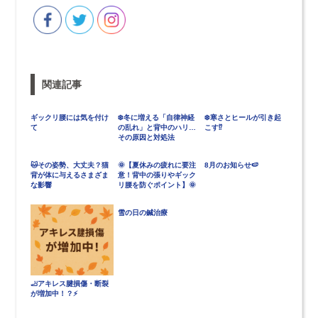
関連記事
ギックリ腰には気を付け
❄️冬に増える「自律神経
❄️寒さとヒールが引き起
て
の乱れ」と背中のハリ…
こす⁉
その原因と対処法
🐱その姿勢、大丈夫？猫
🌞【夏休みの疲れに要注
8月のお知らせ🍉
背が体に与えるさまざま
意！背中の張りやギック
な影響
リ腰を防ぐポイント】🌞
雪の日の鍼治療
🦶アキレス腱損傷・断裂
が増加中！？⚡