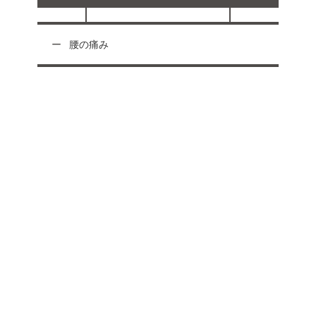
腰の痛み
受付時間
月
火
水
木
金
土祝
日
午前 9:00 〜12:00
○
○
○
○
○
○
午後 15:00 〜20:00
○
○
○
○
○
-
休
午後 14:00 〜17:00
-
-
-
-
-
○
ご相談・お問い合わせはお気軽に
03-5781-9300