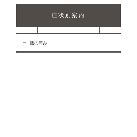
症状別案内
腰の痛み
受付時間
月
火
水
木
金
土祝
日
午前 9:00 〜12:00
○
○
○
○
○
○
午後 15:00 〜20:00
○
○
○
○
○
-
休
午後 14:00 〜17:00
-
-
-
-
-
○