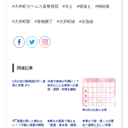
#大井町ゼームス坂整骨院 #冷え #寝違え #神経痛
#大井町駅 #青物横丁 #大井町線 #京急線
関連記事
6月の足の怪我流行中！原
冷房で身体が不調に！？
因と対策 🦵✨
❄️冷えによる身体への負
担・原因・対策を解説
🌸4月のお知らせ🌸
😴湿度が高いと眠れな
❄️寒さが原因？増える
🧣寒さで首・肩こりが悪
い！？不眠と湿度の関係
「怒肩・巻き肩・猫背」
化？原因と正しい対策・