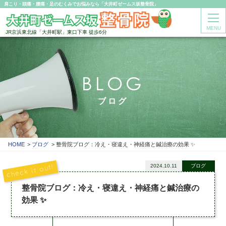
肩こり・頭痛・腰痛・足のむくみでお悩みなら「大井町ゼームス坂整骨院」
MENU
JR京浜東北線「大井町駅」東口下車 徒歩6分
BLOG
ブログ
HOME
ブログ
整骨院ブログ：冷え・寝違え・神経痛と鍼治療の効果 ✨
2024.10.11
ブログ
整骨院ブログ：冷え・寝違え・神経痛と鍼治療の
効果 ✨