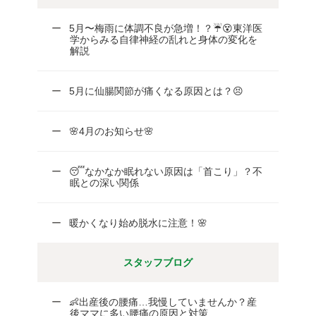
5月〜梅雨に体調不良が急増！？☔😵東洋医
学からみる自律神経の乱れと身体の変化を
解説
5月に仙腸関節が痛くなる原因とは？😣
🌸4月のお知らせ🌸
😴なかなか眠れない原因は「首こり」？不
眠との深い関係
暖かくなり始め脱水に注意！🌸
スタッフブログ
👶出産後の腰痛…我慢していませんか？産
後ママに多い腰痛の原因と対策