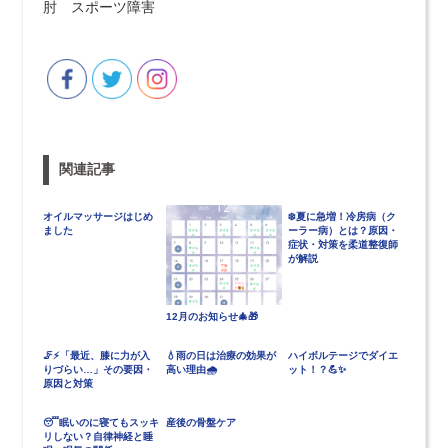
肘 スポーツ障害
関連記事
オイルマッサージはじめ
❄️夏に急増！冷房病（ク
ました
ーラー病）とは？原因・
症状・対策を柔道整復師
が解説
12月のお知らせ🎄🎁
🦵⚡「最近、膝に力が入
💧雨の日は治療の効果が
ハイボルテージでダイエ
りづらい…」その要因・
高い理由🌧️
ット！？💪✨
原因と対策
😴眠いのに寝てもスッキ
産後の骨盤ケア
リしない？自律神経と睡