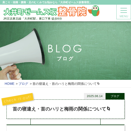
肩こり・頭痛・腰痛・足のむくみでお悩みなら「大井町ゼームス坂整骨院」
MENU
JR京浜東北線「大井町駅」東口下車 徒歩6分
BLOG
ブログ
HOME
ブログ
首の寝違え・首のハリと梅雨の関係について🌀
2025.06.14
ブログ
首の寝違え・首のハリと梅雨の関係について🌀