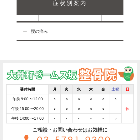
症状別案内
腰の痛み
受付時間
月
火
水
木
金
土祝
日
午前 9:00 〜12:00
○
○
○
○
○
○
午後 15:00 〜20:00
○
○
○
○
○
-
休
午後 14:00 〜17:00
-
-
-
-
-
○
ご相談・お問い合わせはお気軽に
03-5781-9300