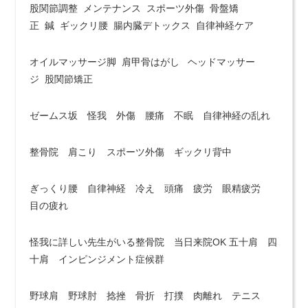
股関節調整 メンテナンス スポーツ外傷 骨盤矯
正 鍼 ギックリ腰 腸内臓デトックス 自律神経ケア
オイルマッサージ脚 肩甲骨はがし ヘッドマッサー
ジ 股関節矯正
ゼームス坂 怪我 外傷 腰痛 不眠 自律神経の乱れ
整骨院 肩こり スポーツ外傷 ギックリ背中
ぎっくり腰 自律神経 冷え 頭痛 疲労 眼精疲労
目の疲れ
怪我に詳しい先生がいる整骨院 当日来院OK 五十肩 四
十肩 インピンジメント症候群
野球肩 野球肘 捻挫 骨折 打撲 肉離れ テニス