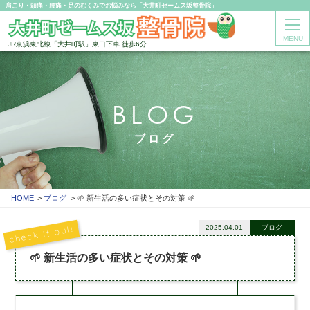
肩こり・頭痛・腰痛・足のむくみでお悩みなら「大井町ゼームス坂整骨院」
MENU
JR京浜東北線「大井町駅」東口下車 徒歩6分
BLOG
ブログ
HOME
ブログ
🌱 新生活の多い症状とその対策 🌱
2025.04.01
ブログ
🌱 新生活の多い症状とその対策 🌱