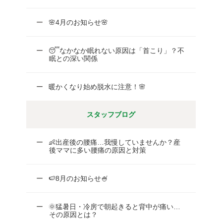
🌸4月のお知らせ🌸
😴なかなか眠れない原因は「首こり」？不
眠との深い関係
暖かくなり始め脱水に注意！🌸
スタッフブログ
👶出産後の腰痛…我慢していませんか？産
後ママに多い腰痛の原因と対策
🍉8月のお知らせ🍧
🌞猛暑日・冷房で朝起きると背中が痛い…
その原因とは？