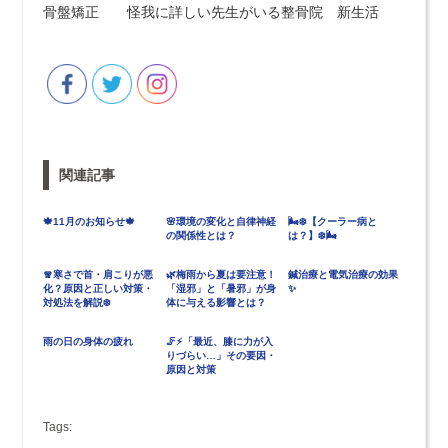
骨盤矯正 怪我に詳しい先生がいる整骨院 新生活
関連記事
🍁11月のお知らせ🍁
🌸環境の変化と自律神経
🌬️❄️【クーラー病と
の関係性とは？
は？】❄️🌬️
🧣寒さで首・肩こりが悪
🌿梅雨から夏は要注意！
鍼治療と電気治療の効果
化？原因と正しい対策・
「湿邪」と「暑邪」が身
✨
対処法を解説❄️
体に与える影響とは？
雨の日の身体の疲れ
🦵⚡「最近、膝に力が入
りづらい…」その要因・
原因と対策
Tags: