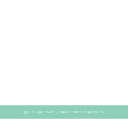
@2021 ooimachi Zemusu-zaka seikotsuin.